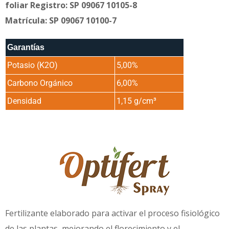
foliar Registro: SP 09067 10105-8
Matrícula: SP 09067 10100-7
Garantías
Potasio (K2O)
5,00%
Carbono Orgánico
6,00%
Densidad
1,15 g/cm³
Fertilizante elaborado para activar el proceso fisiológico
de las plantas, mejorando el florecimiento y el