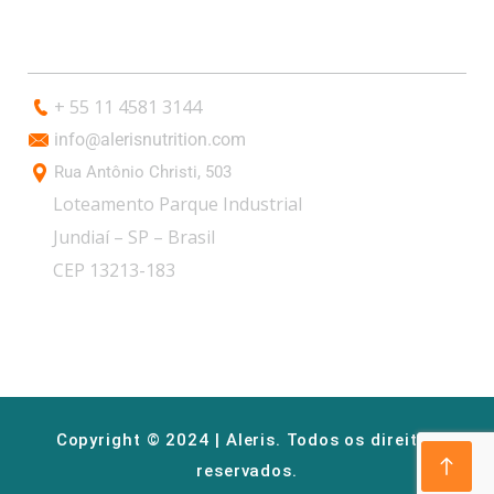
CONTACTO
+ 55 11 4581 3144
info@alerisnutrition.com
Rua Antônio Christi, 503
Loteamento Parque Industrial
Jundiaí – SP – Brasil
CEP 13213-183
Copyright © 2024 | Aleris. Todos os direitos
reservados.