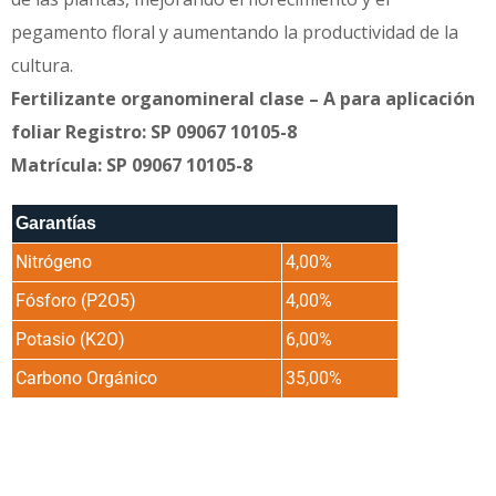
pegamento floral y aumentando la productividad de la
cultura.
Fertilizante organomineral clase – A para aplicación
foliar Registro: SP 09067 10105-8
Matrícula: SP 09067 10105-8
Garantías
Nitrógeno
4,00%
Fósforo (P2O5)
4,00%
Potasio (K2O)
6,00%
Carbono Orgánico
35,00%