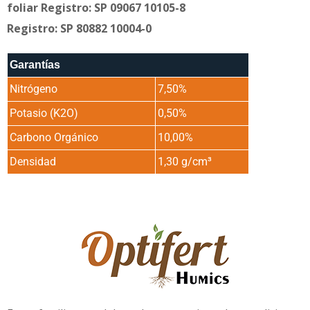
foliar Registro: SP 09067 10105-8
Registro: SP 80882 10004-0
Garantías
Nitrógeno
7,50%
Potasio (K2O)
0,50%
Carbono Orgánico
10,00%
Densidad
1,30 g/cm³