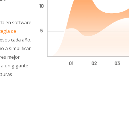
da en software
tegia de
esos cada año.
o a simplificar
res mejor
 a un gigante
cturas