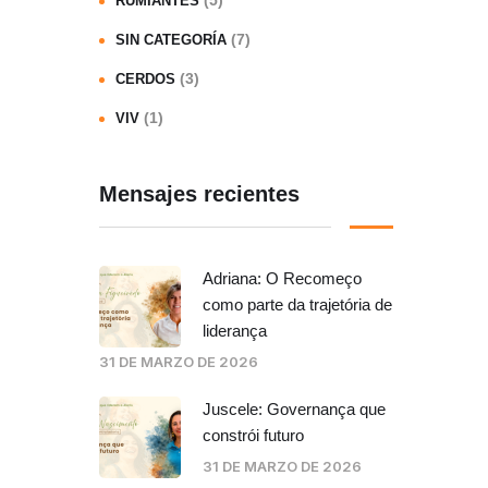
(5)
RUMIANTES
(7)
SIN CATEGORÍA
(3)
CERDOS
(1)
VIV
Mensajes recientes
Adriana: O Recomeço
como parte da trajetória de
liderança
31 DE MARZO DE 2026
Juscele: Governança que
constrói futuro
31 DE MARZO DE 2026