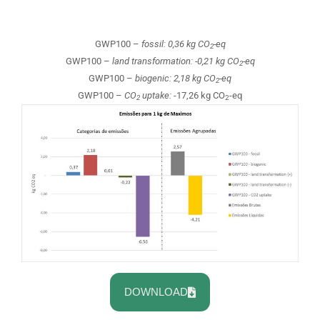
GWP100 –
fossil: 0,36 kg CO
-eq
2
GWP100 –
land transformation: -0,21 kg CO
-eq
2
GWP100 –
biogenic: 2,18 kg CO
-eq
2
GWP100 –
CO
uptake:
-17,26 kg CO
-eq
2
2
DOWNLOAD