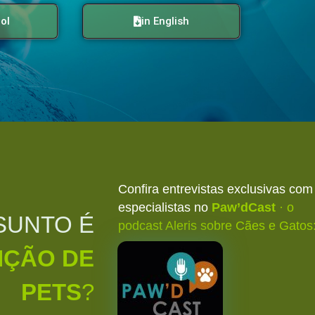
ol
in English
Confira entrevistas exclusivas com
especialistas
no
Paw’dCast
· o
SUNTO É
podcast Aleris sobre Cães e Gatos
IÇÃO DE
PETS
?