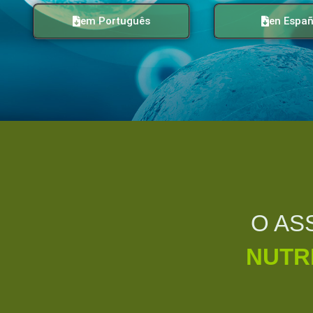
em Português
en Españ
O AS
NUTR