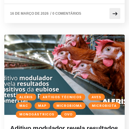
/
16 DE MARÇO DE 2026
0 COMENTÁRIOS
ALERIS
ARTIGOS TÉCNICOS
AVES
MAC
MAP
MICROBIOMA
MICROBIOTA
MONOGÁSTRICOS
OVO
Aditivo modulador revela resultados