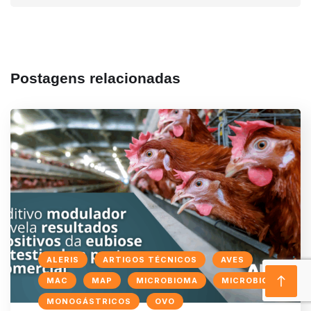
Postagens relacionadas
ALERIS
ARTIGOS TÉCNICOS
AVES
MAC
MAP
MICROBIOMA
MICROBIOTA
MONOGÁSTRICOS
OVO