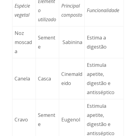
Element
Espécie
Principal
o
Funcionalidade
vegetal
composto
utilizado
Noz
Sement
Estima a
moscad
Sabinina
e
digestão
a
Estimula
Cinemald
apetite,
Canela
Casca
eido
digestão e
antisséptico
Estimula
Sement
apetite,
Cravo
Eugenol
e
digestão e
antisséptico