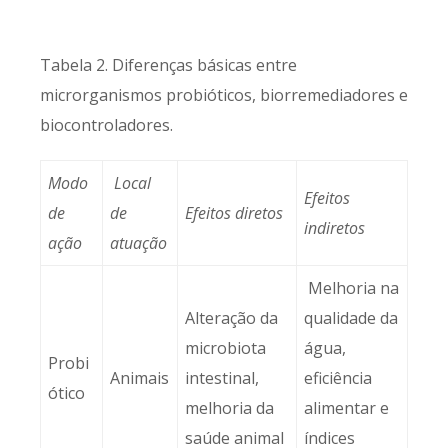
Tabela 2. Diferenças básicas entre
microrganismos probióticos, biorremediadores e
biocontroladores.
Modo
Local
Efeitos
de
de
Efeitos diretos
indiretos
ação
atuação
Melhoria na
Alteração da
qualidade da
microbiota
água,
Probi
Animais
intestinal,
eficiência
ótico
melhoria da
alimentar e
saúde animal
índices