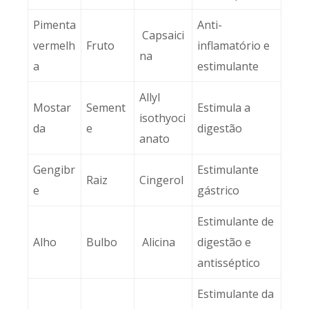
Pimenta
Anti-
Capsaici
vermelh
Fruto
inflamatório e
na
a
estimulante
Allyl
Mostar
Sement
Estimula a
isothyoci
da
e
digestão
anato
Gengibr
Estimulante
Raiz
Cingerol
e
gástrico
Estimulante de
Alho
Bulbo
Alicina
digestão e
antisséptico
Estimulante da