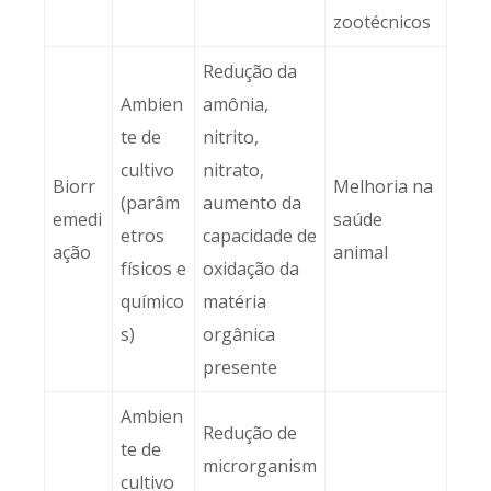
zootécnicos
Redução da
Ambien
amônia,
te de
nitrito,
cultivo
nitrato,
Biorr
Melhoria na
(parâm
aumento da
emedi
saúde
etros
capacidade de
ação
animal
físicos e
oxidação da
químico
matéria
s)
orgânica
presente
Ambien
Redução de
te de
microrganism
cultivo