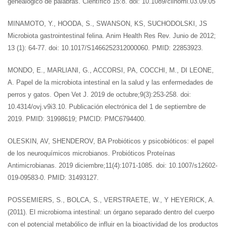
genealógico de palabras. Científico 15:8. doi: 10.1089/clinomi.03.09.05
MINAMOTO, Y., HOODA, S., SWANSON, KS, SUCHODOLSKI, JS
Microbiota gastrointestinal felina. Anim Health Res Rev. Junio de 2012;
13 (1): 64-77. doi: 10.1017/S1466252312000060. PMID: 22853923.
MONDO, E., MARLIANI, G., ACCORSI, PA, COCCHI, M., DI LEONE,
A. Papel de la microbiota intestinal en la salud y las enfermedades de
perros y gatos. Open Vet J. 2019 de octubre;9(3):253-258. doi:
10.4314/ovj.v9i3.10. Publicación electrónica del 1 de septiembre de
2019. PMID: 31998619; PMCID: PMC6794400.
OLESKIN, AV, SHENDEROV, BA Probióticos y psicobióticos: el papel
de los neuroquímicos microbianos. Probióticos Proteínas
Antimicrobianas. 2019 diciembre;11(4):1071-1085. doi: 10.1007/s12602-
019-09583-0. PMID: 31493127.
POSSEMIERS, S., BOLCA, S., VERSTRAETE, W., Y HEYERICK, A.
(2011). El microbioma intestinal: un órgano separado dentro del cuerpo
con el potencial metabólico de influir en la bioactividad de los productos