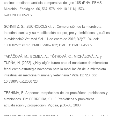
caninos mediante análisis comparativo del gen 16S rRNA. FEMS.
Microbiol. Ecológico. 66, 567–578. doi: 10.1111/j.1574-
6941.2008.00521.x
SCHMITZ, S., SUCHODOLSKI, J. Comprensión de la microbiota
intestinal canina y su modificación por pro, pre y simbióticos: ¿cuál es
la evidencia? Vet Med Sci. 11 de enero de 2016;2(2):71-94. doi:
10.1002/vms3.17. PMID: 29067182; PMCID: PMC5645859.
TAKÁČOVÁ, M., BOMBA, A., TÓTHOVÁ, C., MICHÁĽOVÁ, A. y
TURŇA, H. (2022). ¿Hay algún futuro para el trasplante de microbiota
fecal como estrategia novedosa para la modulación de la microbiota
intestinal en medicina humana y veterinaria? Vida 12:723. doi:
10.3390/vida12050723
TESHIMA, E. Aspectos terapéuticos de los probióticos, prebióticos y
simbióticos. En: FERREIRA, CLLF Prebióticos y probióticos:
actualización y prospección. Viçosa, p.35-60, 2003.