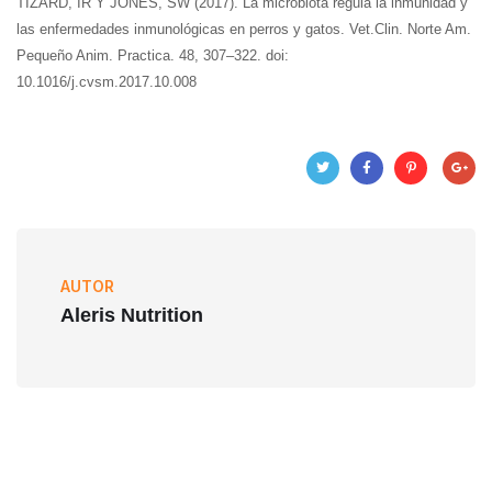
TIZARD, IR Y JONES, SW (2017). La microbiota regula la inmunidad y
las enfermedades inmunológicas en perros y gatos. Vet.Clin. Norte Am.
Pequeño Anim. Practica. 48, 307–322. doi:
10.1016/j.cvsm.2017.10.008
AUTOR
Aleris Nutrition