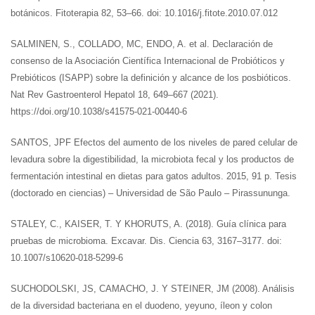
botánicos. Fitoterapia 82, 53–66. doi: 10.1016/j.fitote.2010.07.012
SALMINEN, S., COLLADO, MC, ENDO, A. et al. Declaración de
consenso de la Asociación Científica Internacional de Probióticos y
Prebióticos (ISAPP) sobre la definición y alcance de los posbióticos.
Nat Rev Gastroenterol Hepatol 18, 649–667 (2021).
https://doi.org/10.1038/s41575-021-00440-6
SANTOS, JPF Efectos del aumento de los niveles de pared celular de
levadura sobre la digestibilidad, la microbiota fecal y los productos de
fermentación intestinal en dietas para gatos adultos. 2015, 91 p. Tesis
(doctorado en ciencias) – Universidad de São Paulo – Pirassununga.
STALEY, C., KAISER, T. Y KHORUTS, A. (2018). Guía clínica para
pruebas de microbioma. Excavar. Dis. Ciencia 63, 3167–3177. doi:
10.1007/s10620-018-5299-6
SUCHODOLSKI, JS, CAMACHO, J. Y STEINER, JM (2008). Análisis
de la diversidad bacteriana en el duodeno, yeyuno, íleon y colon