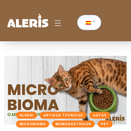
ALERIS
ARTIGOS TÉCNICOS
GATOS
MICROBIOMA
MONOGÁSTRICOS
PET