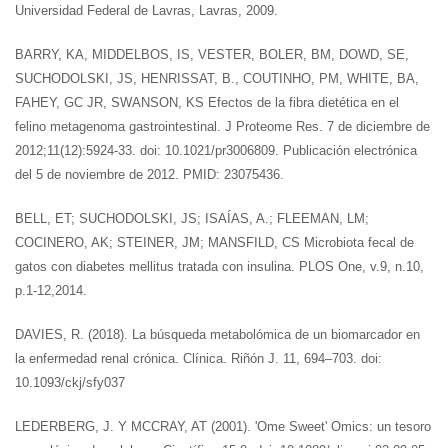
Universidad Federal de Lavras, Lavras, 2009.
BARRY, KA, MIDDELBOS, IS, VESTER, BOLER, BM, DOWD, SE,
SUCHODOLSKI, JS, HENRISSAT, B., COUTINHO, PM, WHITE, BA,
FAHEY, GC JR, SWANSON, KS Efectos de la fibra dietética en el
felino metagenoma gastrointestinal. J Proteome Res. 7 de diciembre de
2012;11(12):5924-33. doi: 10.1021/pr3006809. Publicación electrónica
del 5 de noviembre de 2012. PMID: 23075436.
BELL, ET; SUCHODOLSKI, JS; ISAÍAS, A.; FLEEMAN, LM;
COCINERO, AK; STEINER, JM; MANSFILD, CS Microbiota fecal de
gatos con diabetes mellitus tratada con insulina. PLOS One, v.9, n.10,
p.1-12,2014.
DAVIES, R. (2018). La búsqueda metabolómica de un biomarcador en
la enfermedad renal crónica. Clínica. Riñón J. 11, 694–703. doi:
10.1093/ckj/sfy037
LEDERBERG, J. Y MCCRAY, AT (2001). 'Ome Sweet' Omics: un tesoro