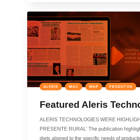
ALERIS
MAC
MAP
PRODUTOS
Featured Aleris Techn
ALERIS TECHNOLOGIES WERE HIGHLIGHT
PRESENTE RURAL' The publication highlights t
diets aligned to the specific needs of produ