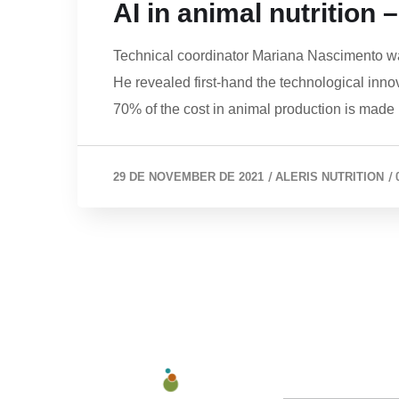
AI in animal nutrition 
Technical coordinator Mariana Nascimento w
He revealed first-hand the technological innov
70% of the cost in animal production is made 
/
/
29 DE NOVEMBER DE 2021
ALERIS NUTRITION
ABOUT US